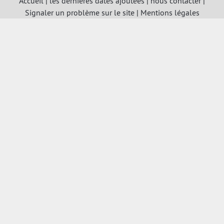
Accueil
|
les dernières dates ajoutées
|
nous contacter
|
Signaler un problème sur le site
|
Mentions légales