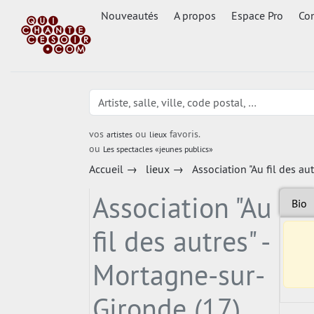
Nouveautés
A propos
Espace Pro
Con
vos
ou
favoris.
artistes
lieux
ou
Les spectacles «jeunes publics»
Accueil
→
lieux
→
Association "Au fil des au
Association "Au
Bio
fil des autres" -
Mortagne-sur-
Gironde (17)