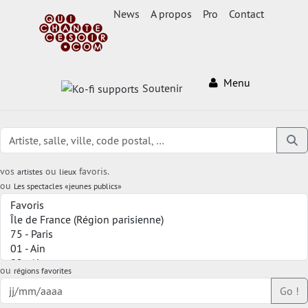
News
A propos
Pro
Contact
Menu
Soutenir
vos
ou
favoris.
artistes
lieux
ou
Les spectacles «jeunes publics»
ou
régions favorites
Go !