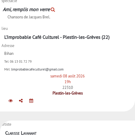
spectacle
Ami, remplis mon verre
Chansons de Jacques Brel.
lieu
L'Improbable Café Culturel - Plestin-les-Grèves (22)
Adresse
Bihan
Tel:
06 13 01 72 79
Mél:
limprobablecafeculturel@gmail.com
samedi 08 août 2026
19h
22310
Plestin-les-Grèves
artiste
Clarisse Lavanant