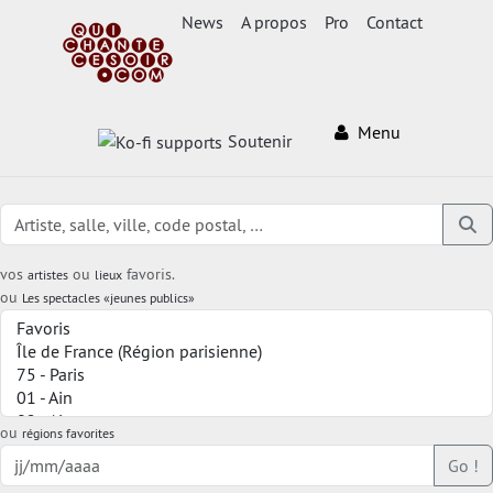
News
A propos
Pro
Contact
Menu
Soutenir
vos
ou
favoris.
artistes
lieux
ou
Les spectacles «jeunes publics»
ou
régions favorites
Go !