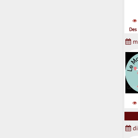
Des 
me
Le Mo
di