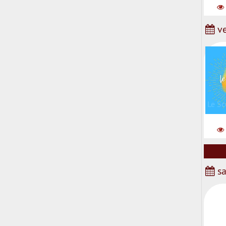
ve
Le Sc
sa