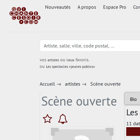
Nouveautés
A propos
Espace Pro
Con
vos
ou
favoris.
artistes
lieux
ou
Les spectacles «jeunes publics»
Accueil
→
artistes
→
Scène ouverte
Scène ouverte
Bio
Les
11 dat