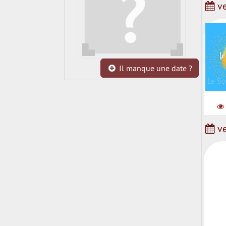
ve
Il manque une date ?
Le Sc
ve