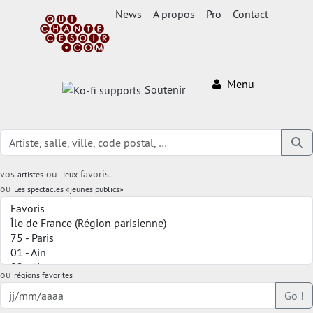
News
A propos
Pro
Contact
Menu
Soutenir
vos
ou
favoris.
artistes
lieux
ou
Les spectacles «jeunes publics»
ou
régions favorites
Go !