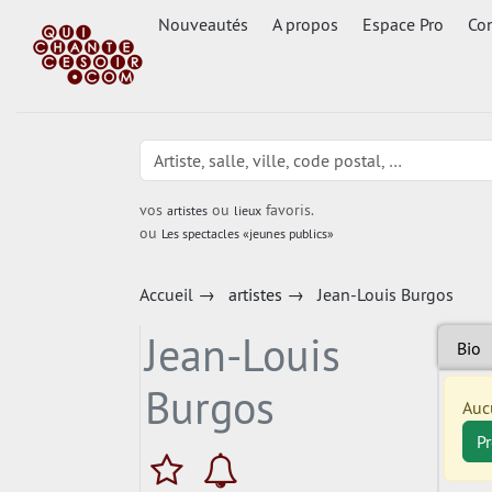
Nouveautés
A propos
Espace Pro
Con
vos
ou
favoris.
artistes
lieux
ou
Les spectacles «jeunes publics»
Accueil
→
artistes
→
Jean-Louis Burgos
Jean-Louis
Bio
Burgos
Auc
P