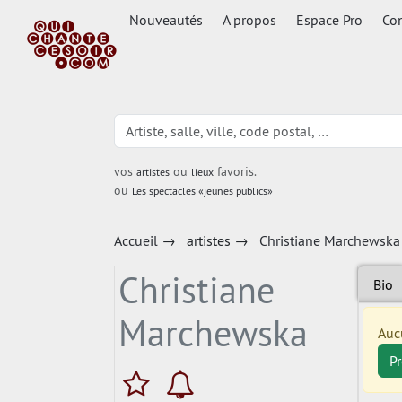
Nouveautés
A propos
Espace Pro
Con
vos
ou
favoris.
artistes
lieux
ou
Les spectacles «jeunes publics»
Accueil
→
artistes
→
Christiane Marchewska
Christiane
Bio
Marchewska
Auc
P