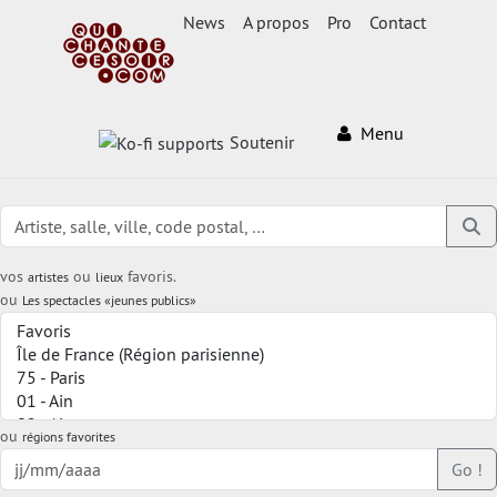
News
A propos
Pro
Contact
Menu
Soutenir
vos
ou
favoris.
artistes
lieux
ou
Les spectacles «jeunes publics»
ou
régions favorites
Go !