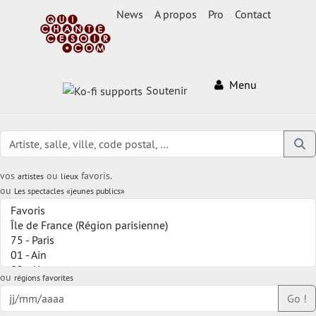
News
A propos
Pro
Contact
Menu
Soutenir
vos
ou
favoris.
artistes
lieux
ou
Les spectacles «jeunes publics»
ou
régions favorites
Go !