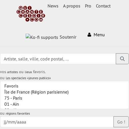
News
A propos
Pro
Contact
Menu
Soutenir
vos
ou
favoris.
artistes
lieux
ou
Les spectacles «jeunes publics»
ou
régions favorites
Go !