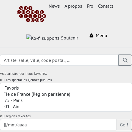
News
A propos
Pro
Contact
Menu
Soutenir
vos
ou
favoris.
artistes
lieux
ou
Les spectacles «jeunes publics»
ou
régions favorites
Go !