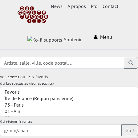
News
A propos
Pro
Contact
Menu
Soutenir
vos
ou
favoris.
artistes
lieux
ou
Les spectacles «jeunes publics»
ou
régions favorites
Go !