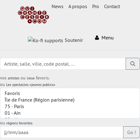
News
A propos
Pro
Contact
Menu
Soutenir
vos
ou
favoris.
artistes
lieux
ou
Les spectacles «jeunes publics»
ou
régions favorites
Go !