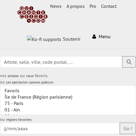
News
A propos
Pro
Contact
Menu
Soutenir
vos
ou
favoris.
artistes
lieux
ou
Les spectacles «jeunes publics»
ou
régions favorites
Go !