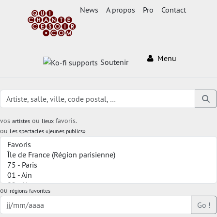
News
A propos
Pro
Contact
Menu
Soutenir
vos
ou
favoris.
artistes
lieux
ou
Les spectacles «jeunes publics»
ou
régions favorites
Go !