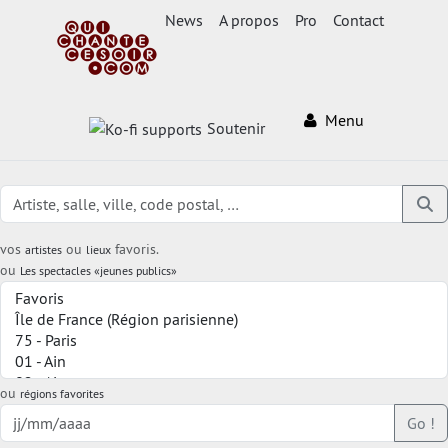
News
A propos
Pro
Contact
Menu
Soutenir
vos
ou
favoris.
artistes
lieux
ou
Les spectacles «jeunes publics»
ou
régions favorites
Go !