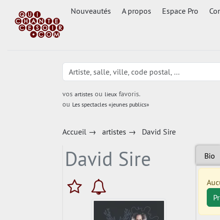
Nouveautés
A propos
Espace Pro
Con
vos
ou
favoris.
artistes
lieux
ou
Les spectacles «jeunes publics»
Accueil
→
artistes
→
David Sire
David Sire
Bio
Auc
P