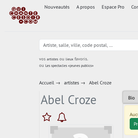
Nouveautés
A propos
Espace Pro
Con
vos
ou
favoris.
artistes
lieux
ou
Les spectacles «jeunes publics»
Accueil
→
artistes
→
Abel Croze
Abel Croze
Bio
Auc
P