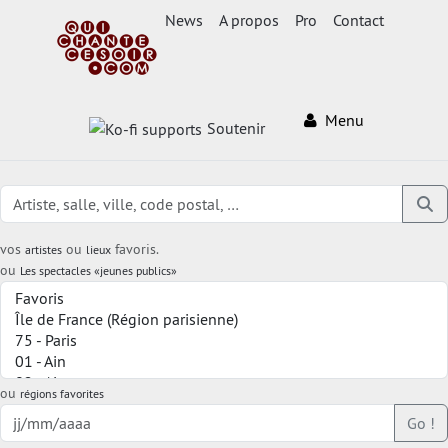
News
A propos
Pro
Contact
Menu
Soutenir
vos
ou
favoris.
artistes
lieux
ou
Les spectacles «jeunes publics»
ou
régions favorites
Go !