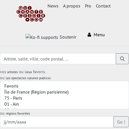
News
A propos
Pro
Contact
Menu
Soutenir
vos
ou
favoris.
artistes
lieux
ou
Les spectacles «jeunes publics»
ou
régions favorites
Go !