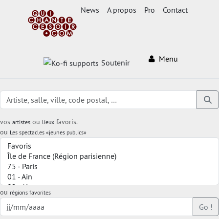
News
A propos
Pro
Contact
Menu
Soutenir
vos
ou
favoris.
artistes
lieux
ou
Les spectacles «jeunes publics»
ou
régions favorites
Go !