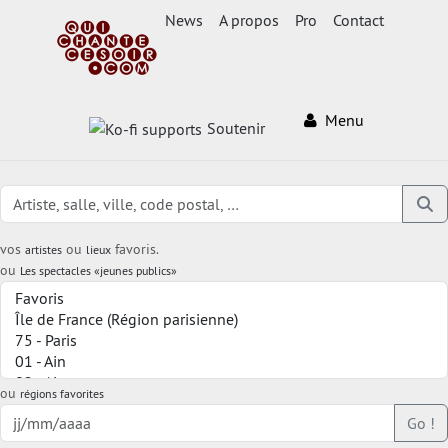
News
A propos
Pro
Contact
Menu
Soutenir
vos
ou
favoris.
artistes
lieux
ou
Les spectacles «jeunes publics»
ou
régions favorites
Go !