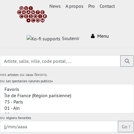
News
A propos
Pro
Contact
Menu
Soutenir
vos
ou
favoris.
artistes
lieux
ou
Les spectacles «jeunes publics»
ou
régions favorites
Go !