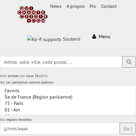
News
A propos
Pro
Contact
Menu
Soutenir
vos
ou
favoris.
artistes
lieux
ou
Les spectacles «jeunes publics»
ou
régions favorites
Go !