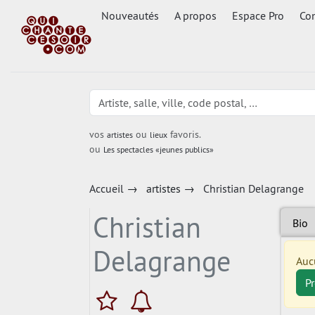
Nouveautés
A propos
Espace Pro
Con
vos
ou
favoris.
artistes
lieux
ou
Les spectacles «jeunes publics»
Accueil
→
artistes
→
Christian Delagrange
Christian
Bio
Delagrange
Auc
P