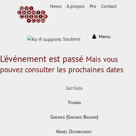
News
A propos
Pro
Contact
Menu
Soutenir
L'événement est passé
Mais vous
pouvez consulter les prochaines dates
Lily Luca
Yoanna
Garance (Garance Bauhain)
Nawel Dombrowsky