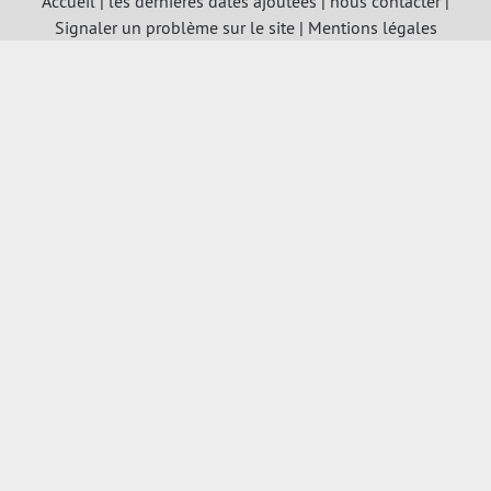
Accueil
|
les dernières dates ajoutées
|
nous contacter
|
Signaler un problème sur le site
|
Mentions légales