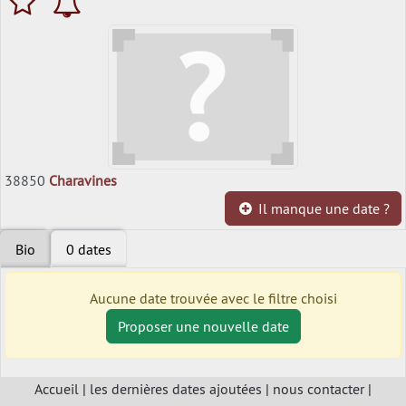
38850
Charavines
Il manque une date ?
Bio
0 dates
Aucune date trouvée avec le filtre choisi
Proposer une nouvelle date
Accueil
|
les dernières dates ajoutées
|
nous contacter
|