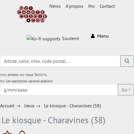
News
A propos
Pro
Contact
Menu
Soutenir
vos
ou
favoris.
artistes
lieux
ou
Les spectacles «jeunes publics»
Go !
Accueil
→
lieux
→
Le kiosque - Charavines (38)
Le kiosque - Charavines (38)