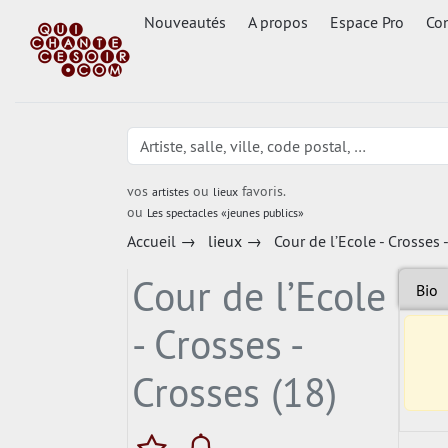
Nouveautés
A propos
Espace Pro
Con
vos
ou
favoris.
artistes
lieux
ou
Les spectacles «jeunes publics»
Accueil
→
lieux
→
Cour de l’Ecole - Crosses 
Cour de l’Ecole
Bio
- Crosses -
Crosses (18)