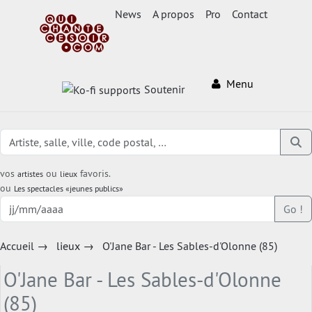
News
A propos
Pro
Contact
Menu
Soutenir
vos
ou
favoris.
artistes
lieux
ou
Les spectacles «jeunes publics»
Go !
Accueil
→
lieux
→
O'Jane Bar - Les Sables-d'Olonne (85)
O'Jane Bar - Les Sables-d'Olonne
(85)