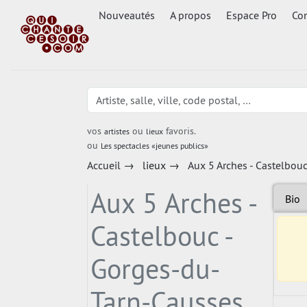
Nouveautés
A propos
Espace Pro
Con
vos
ou
favoris.
artistes
lieux
ou
Les spectacles «jeunes publics»
Accueil
→
lieux
→
Aux 5 Arches - Castelbou
Aux 5 Arches -
Bio
Castelbouc -
Gorges-du-
Tarn-Causses