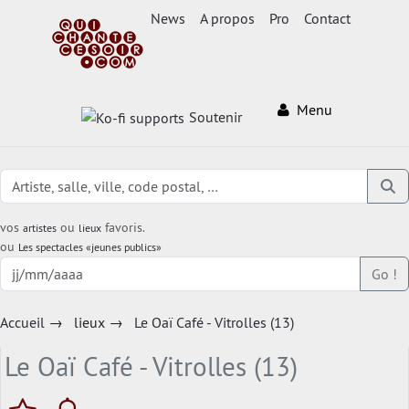
News
A propos
Pro
Contact
Menu
Soutenir
vos
ou
favoris.
artistes
lieux
ou
Les spectacles «jeunes publics»
Go !
Accueil
→
lieux
→
Le Oaï Café - Vitrolles (13)
Le Oaï Café - Vitrolles (13)