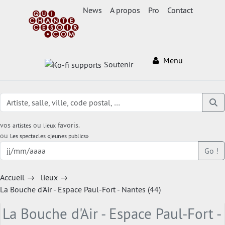
News
A propos
Pro
Contact
Menu
Soutenir
vos
ou
favoris.
artistes
lieux
ou
Les spectacles «jeunes publics»
Go !
Accueil
→
lieux
→
La Bouche d'Air - Espace Paul-Fort - Nantes (44)
La Bouche d'Air - Espace Paul-Fort -