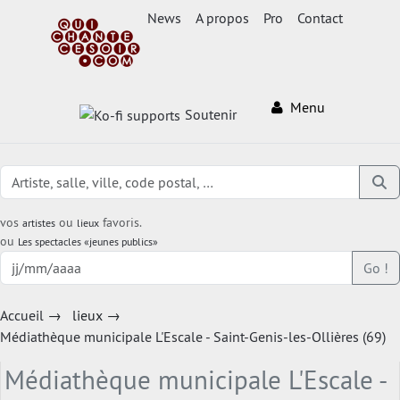
News
A propos
Pro
Contact
Menu
Soutenir
vos
ou
favoris.
artistes
lieux
ou
Les spectacles «jeunes publics»
Go !
Accueil
→
lieux
→
Médiathèque municipale L'Escale - Saint-Genis-les-Ollières (69)
Médiathèque municipale L'Escale -