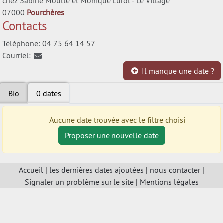
chez Sabine Moullé et Monique Lurol - Le Village
07000
Pourchères
Contacts
Téléphone: 04 75 64 14 57
Courriel:
Il manque une date ?
Bio
0 dates
Aucune date trouvée avec le filtre choisi
Proposer une nouvelle date
Accueil
|
les dernières dates ajoutées
|
nous contacter
|
Signaler un problème sur le site
|
Mentions légales