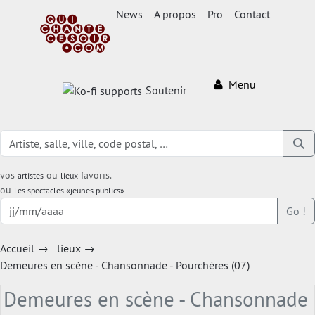
News
A propos
Pro
Contact
Menu
Soutenir
vos
ou
favoris.
artistes
lieux
ou
Les spectacles «jeunes publics»
Go !
Accueil
→
lieux
→
Demeures en scène - Chansonnade - Pourchères (07)
Demeures en scène - Chansonnade