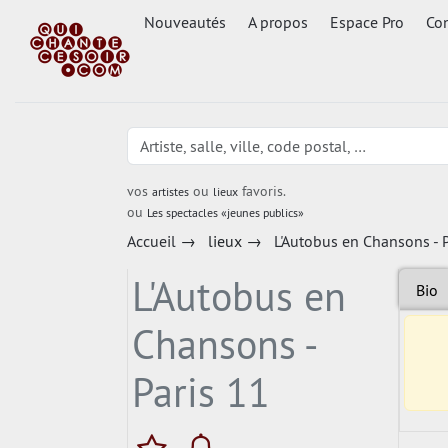
Nouveautés
A propos
Espace Pro
Con
vos
ou
favoris.
artistes
lieux
ou
Les spectacles «jeunes publics»
Accueil
→
lieux
→
L'Autobus en Chansons - P
L'Autobus en
Bio
Chansons -
Paris 11