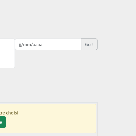
Go !
re choisi
e