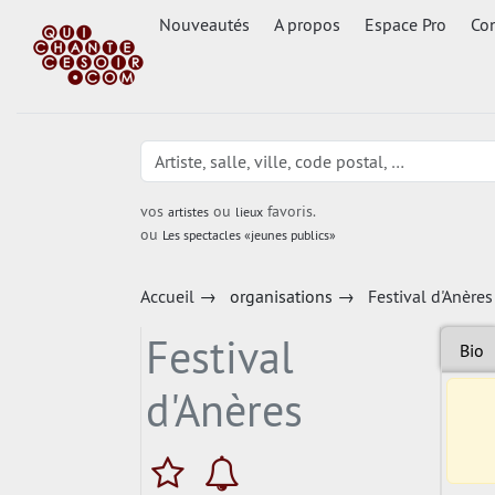
Nouveautés
A propos
Espace Pro
Con
vos
ou
favoris.
artistes
lieux
ou
Les spectacles «jeunes publics»
Accueil
→
organisations
→
Festival d'Anères
Festival
Bio
d'Anères