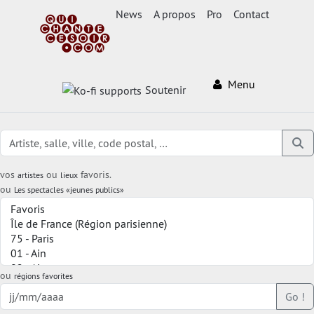
News
A propos
Pro
Contact
Menu
Soutenir
vos
ou
favoris.
artistes
lieux
ou
Les spectacles «jeunes publics»
ou
régions favorites
Go !