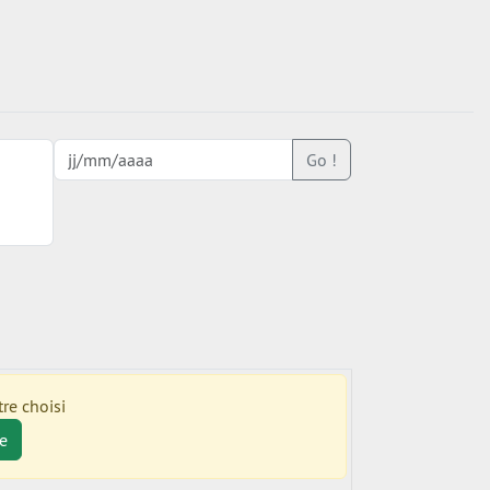
Go !
re choisi
e