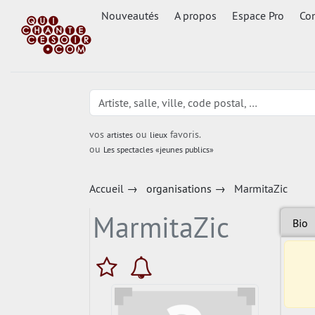
Nouveautés
A propos
Espace Pro
Con
vos
ou
favoris.
artistes
lieux
ou
Les spectacles «jeunes publics»
Accueil
→
organisations
→
MarmitaZic
MarmitaZic
Bio