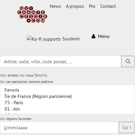
News
A propos
Pro
Contact
Menu
Soutenir
vos
ou
favoris.
artistes
lieux
ou
Les spectacles «jeunes publics»
ou
régions favorites
Go !