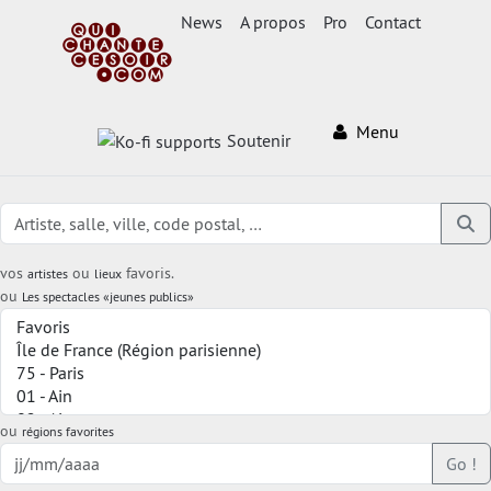
News
A propos
Pro
Contact
Menu
Soutenir
vos
ou
favoris.
artistes
lieux
ou
Les spectacles «jeunes publics»
ou
régions favorites
Go !