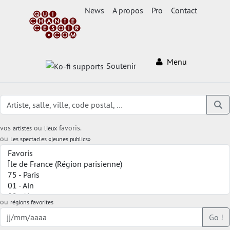
News
A propos
Pro
Contact
Menu
Soutenir
vos
ou
favoris.
artistes
lieux
ou
Les spectacles «jeunes publics»
ou
régions favorites
Go !