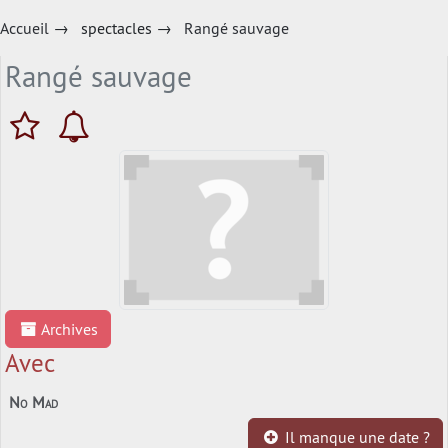
Accueil
→
spectacles
→
Rangé sauvage
Rangé sauvage
Archives
Avec
No Mad
Il manque une date ?