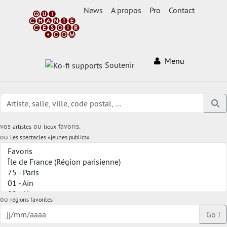
News
A propos
Pro
Contact
Menu
Soutenir
vos
ou
favoris.
artistes
lieux
ou
Les spectacles «jeunes publics»
ou
régions favorites
Go !