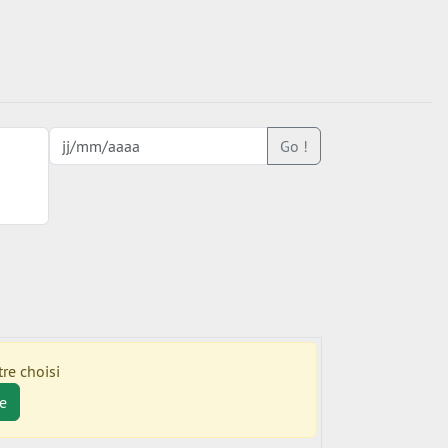
Go !
re choisi
e