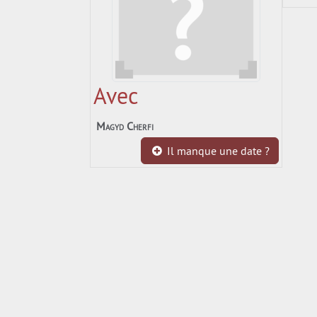
Avec
Magyd Cherfi
Il manque une date ?