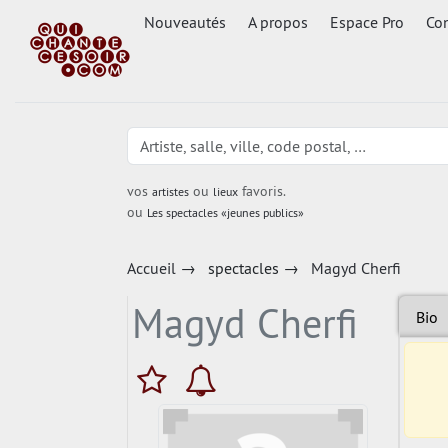
Nouveautés
A propos
Espace Pro
Con
vos
ou
favoris.
artistes
lieux
ou
Les spectacles «jeunes publics»
Accueil
→
spectacles
→
Magyd Cherfi
Magyd Cherfi
Bio