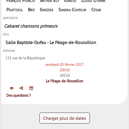
François Puyalto
Arthur Ely
Ignatus
Louise O'sman
Prattseul
Brö
Gwizdek
Sandra Contour
César
spectacle
Cabaret chansons primeurs
lieu
Salle Baptiste-Dufeu - Le Péage-de-Roussillon
Adresse
121 rue de la République
vendredi 05 février 2027
20h30
38550
Le Péage-de-Roussillon
Des questions ?
Charger plus de dates