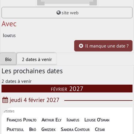
site web
Avec
Ignatus
Il manque une date ?
Bio
2 dates à venir
Les prochaines dates
2 dates à venir
février 2027
jeudi 4 février 2027
artistes
François Puyalto
Arthur Ely
Ignatus
Louise O'sman
Prattseul
Brö
Gwizdek
Sandra Contour
César