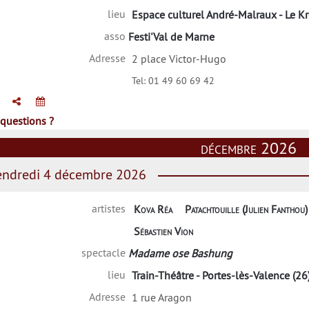
lieu
Espace culturel André-Malraux - Le Kr
asso
Festi'Val de Marne
Adresse
2 place Victor-Hugo
Tel:
01 49 60 69 42
questions ?
décembre 2026
ndredi 4 décembre 2026
artistes
Kova Réa
Patachtouille (Julien Fanthou)
Sébastien Vion
spectacle
Madame ose Bashung
lieu
Train-Théâtre - Portes-lès-Valence (26
Adresse
1 rue Aragon