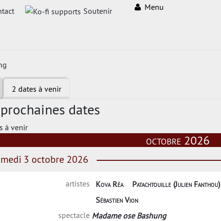
Menu
tact
Soutenir
ng
2 dates à venir
 prochaines dates
s à venir
octobre 2026
medi 3 octobre 2026
artistes
Kova Réa
Patachtouille (Julien Fanthou)
Sébastien Vion
spectacle
Madame ose Bashung