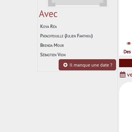
Avec
Kova Réa
Patachtouille (Julien Fanthou)
Brenda Mour
Des 
Sébastien Vion
Il manque une date ?
ve