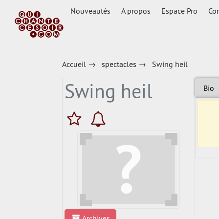
Nouveautés
A propos
Espace Pro
Con
Accueil
→
spectacles
→
Swing heil
Swing heil
Bio
Archives