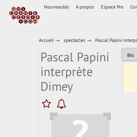
Nouveautés
A propos
Espace Pro
Con
Accueil
→
spectacles
→
Pascal Papini interp
Pascal Papini
Bio
interprète
Dimey