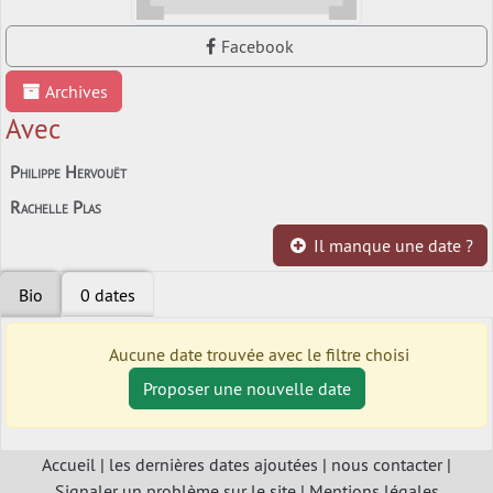
Facebook
Archives
Avec
Philippe Hervouët
Rachelle Plas
Il manque une date ?
Bio
0 dates
Aucune date trouvée avec le filtre choisi
Proposer une nouvelle date
Accueil
|
les dernières dates ajoutées
|
nous contacter
|
Signaler un problème sur le site
|
Mentions légales